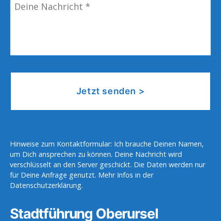
N
r
*
a
e
c
f
h
f
r
*
i
c
h
t
*
Hinweise zum Kontaktformular: Ich brauche Deinen Namen,
um Dich ansprechen zu können. Deine Nachricht wird
verschlüsselt an den Server geschickt. Die Daten werden nur
für Deine Anfrage genutzt. Mehr Infos in der
Datenschutzerklärung.
Stadtführung Oberursel