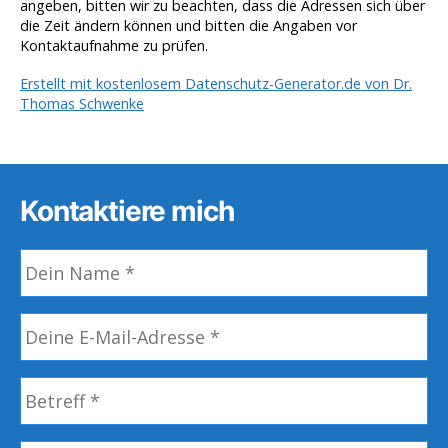
angeben, bitten wir zu beachten, dass die Adressen sich über
die Zeit ändern können und bitten die Angaben vor
Kontaktaufnahme zu prüfen.
Erstellt mit kostenlosem Datenschutz-Generator.de von Dr.
Thomas Schwenke
Kontaktiere mich
N
a
m
E
e
-
*
M
B
a
e
i
t
l